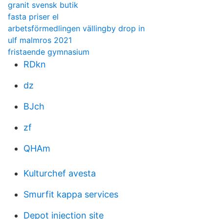
granit svensk butik
fasta priser el
arbetsförmedlingen vällingby drop in
ulf malmros 2021
fristaende gymnasium
RDkn
dz
BJch
zf
QHAm
Kulturchef avesta
Smurfit kappa services
Depot injection site